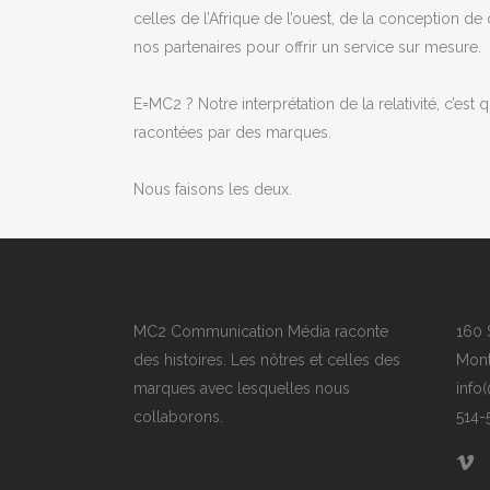
celles de l’Afrique de l’ouest, de la conception d
nos partenaires pour offrir un service sur mesure.
E=MC2 ? Notre interprétation de la relativité, c’es
racontées par des marques.
Nous faisons les deux.
MC2 Communication Média raconte
160 
des histoires. Les nôtres et celles des
Mont
marques avec lesquelles nous
info
collaborons.
514-