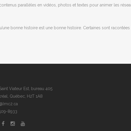
e contenus parallèles en vidéos, photos et textes pour animer les rése
t qu’une bonne histoire est une bonne histoire. Certaines sont racontée
Saint Viateur Est, bureau 405
réal, Québec, H2T 1A8
(@)mc2.ca
509-8933