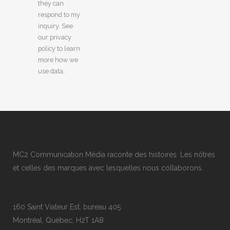
they can
respond to my
inquiry. See
our privacy
policy to learn
more how we
use data.
MC2 Communication Média raconte des histoires. Les nôtres
et celles des marques avec lesquelles nous collaborons.
160 Saint Viateur Est, bureau 405
Montréal, Québec, H2T 1A8